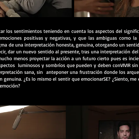
car los sentimientos teniendo en cuenta los aspectos del signific
emociones positivas y negativas, y que las ambiguas como la
gma de una interpretación honesta, genuina, otorgando un sentid
ir, dar un nuevo sentido al presente, tras una interpretación del
 mucho menos proyectar la acción a un futuro cierto pues es inci
spectos luminosos y sombríos que pueden y deben conVIVIR sin 
erpretación sana, sin anteponer una frustración donde los arquet
ción genuina. ¿Es lo mismo el sentir que emocionarSE? ¿Siento, m
a emoción?