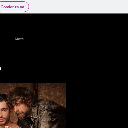
Comienza ya
More
"