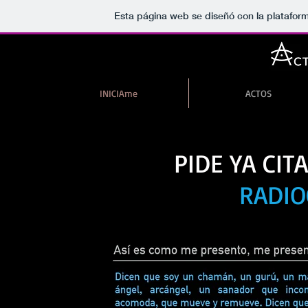
Esta página web se diseñó con la platafor
INICIAme
ACTOS
PIDE YA CIT
RADIO